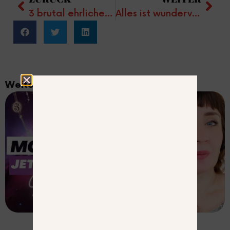
3 brutal ehrliche Wahrheiten übers Manifestieren (die dich zum Gewinner machen)
Alles ist wundervoll
Weitere Beiträge:
MEIN BUCH IST DA!
Mein Magic Manifesting Journal ist dein
täglicher Begleiter für deine krassesten