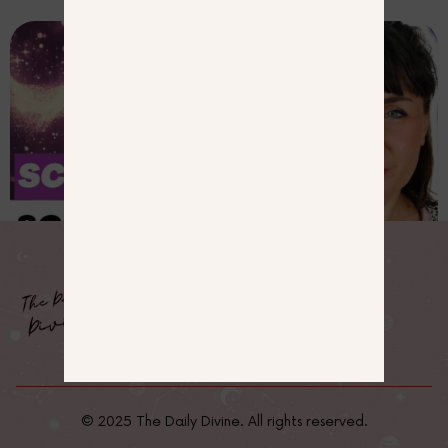
Kreationen. Es hält dich 365 Tage im Jahr in
der hohen Energie, in den magnetischen
Vibes, in der Freiheit und in der Klarheit, um
maximale Freude zu kreieren.
Manifestation ist kein „einmal im Monat“
Ding. Es ist ein Lifestyle. Ein Date mit der
höchsten Version von dir.
Und alle, die mit mir üben, wissen: Wenn
man einmal anfängt, hört man nie wieder
auf.
Jeden Tag. Mit liebevoller Disziplin. Wieder.
Und wieder. Und wieder. Und bei dieser
liebevollen Disziplin unterstützt dich mein
Magic Manifesting Journal TÄGLICH.
MEHR INFOS
© 2025 The Daily Divine. All rights reserved.