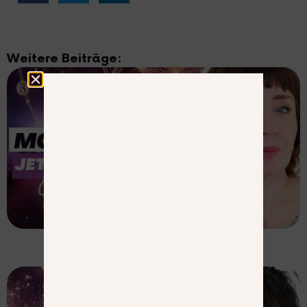
Weitere Beiträge:
MEIN BUCH IST DA!
Mein Magic Manifesting Journal ist dein
täglicher Begleiter für deine krassesten
Kreationen. Es hält dich 365 Tage im Jahr in
der hohen Energie, in den magnetischen