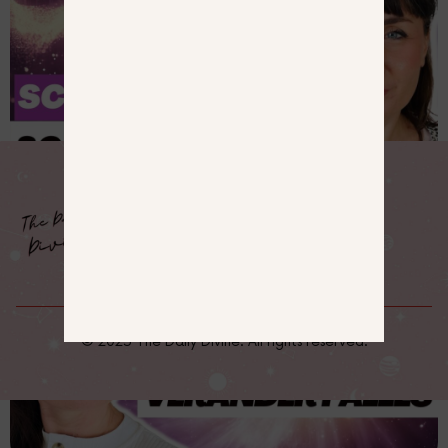
Vibes, in der Freiheit und in der Klarheit, um
maximale Freude zu kreieren.
Manifestation ist kein „einmal im Monat“
Ding. Es ist ein Lifestyle. Ein Date mit der
höchsten Version von dir.
Und alle, die mit mir üben, wissen: Wenn
man einmal anfängt, hört man nie wieder
auf.
Jeden Tag. Mit liebevoller Disziplin. Wieder.
Und wieder. Und wieder. Und bei dieser
liebevollen Disziplin unterstützt dich mein
Magic Manifesting Journal TÄGLICH.
MEHR INFOS
© 2025 The Daily Divine. All rights reserved.