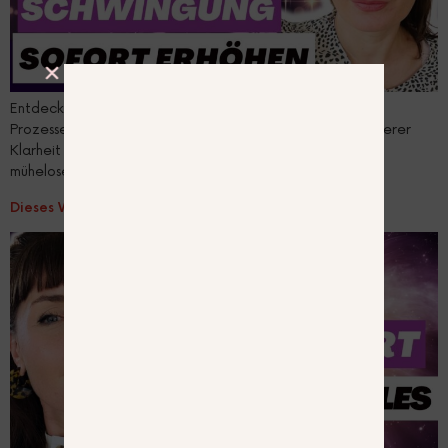
Entdecke die transformative Kraft des Cosmic Clearing
Prozesses. Erreiche einen Hochenergie-Zustand voller innerer
Klarheit und authentischer Präsenz, der der Schlüssel zur
mühelosen Manifestation ist.
Dieses Wort verändert alles
MEIN BUCH IST DA!
Mein Magic Manifesting Journal ist dein
täglicher Begleiter für deine krassesten
Kreationen. Es hält dich 365 Tage im Jahr in
der hohen Energie, in den magnetischen
Vibes, in der Freiheit und in der Klarheit, um
maximale Freude zu kreieren.